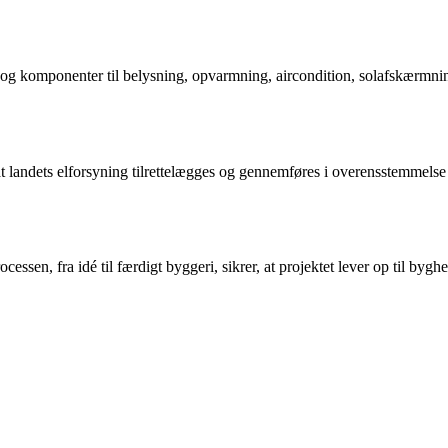
 og komponenter til belysning, opvarmning, aircondition, solafskærmni
, at landets elforsyning tilrettelægges og gennemføres i overensstemme
ssen, fra idé til færdigt byggeri, sikrer, at projektet lever op til bygh